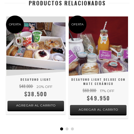
PRODUCTOS RELACIONADOS
OFERTA
OFERTA
DESAYUNO LIGHT
DESAYUNO LIGHT DELUXE CON
MATE CERÁMICO
$48.000
20
% OFF
$60.000
17
% OFF
$38.500
$49.950